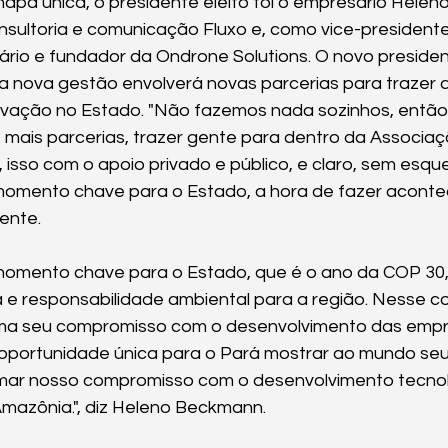
apa única, o presidente eleito foi o empresário Hele
nsultoria e comunicação Fluxo e, como vice-president
rio e fundador da Ondrone Solutions. O novo president
 nova gestão envolverá novas parcerias para trazer a
ovação no Estado. "Não fazemos nada sozinhos, então
mais parcerias, trazer gente para dentro da Associaç
 isso com o apoio privado e público, e claro, sem esqu
mento chave para o Estado, a hora de fazer acontece
ente.
mento chave para o Estado, que é o ano da COP 30, 
 e responsabilidade ambiental para a região. Nesse co
rma seu compromisso com o desenvolvimento das empre
oportunidade única para o Pará mostrar ao mundo seu
rmar nosso compromisso com o desenvolvimento tecnoló
mazônia.", diz Heleno Beckmann.