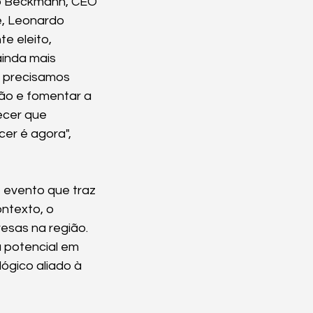
no Beckmann, CEO 
e, Leonardo 
e eleito, 
inda mais 
 precisamos 
ão e fomentar a 
ecer que 
r é agora", 
evento que traz 
ntexto, o 
sas na região. 
 potencial em 
gico aliado à 