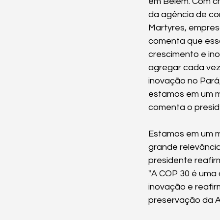
em Belém. Com ch
da agência de co
Martyres, empresá
comenta que essa
crescimento e in
agregar cada vez 
inovação no Pará,
estamos em um mo
comenta o presid
Estamos em um mo
grande relevância
presidente reafi
"A COP 30 é uma 
inovação e reafi
preservação da A