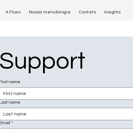
A Fluxo
Nossa metodologia
Contato
Insights
Support
First name
Last name
Email
*